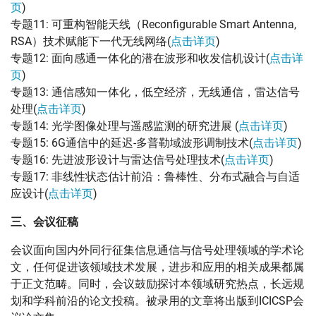
页
)
专题11: 可重构智能天线（Reconfigurable Smart Antenna,
RSA）技术赋能下一代无线网络(
点击详页
)
专题12: 面向感通一体化的潜在波形和收发信机设计(
点击详
页
)
专题13: 通信感知一体化，低空经济，无线通信，雷达信号
处理(
点击详页
)
专题14: 光学图像处理与遥感监测的研究进展 (
点击详页
)
专题15: 6G通信中的延迟-多普勒域波形调制技术(
点击详页
)
专题16: 先进波形设计与雷达信号处理技术(
点击详页
)
专题17: 非线性状态估计前沿：鲁棒性、分布式融合与自适
应设计(
点击详页
)
三、会议征稿
会议面向国内外同行征集信息通信与信号处理领域的学术论
文，任何促进该领域技术发展，进步和应用的相关成果都属
于正文范畴。同时，会议鼓励探讨本领域研究热点，长远规
划和学科前沿的论文投稿。被录用的文章将出版到ICICSP会